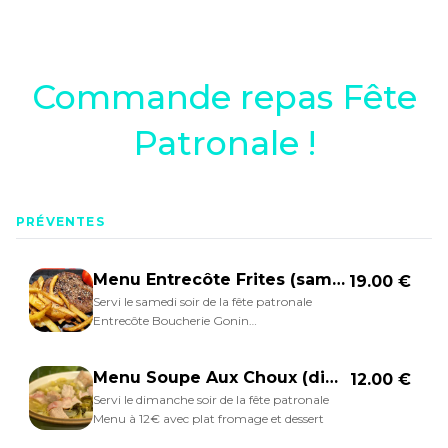
Commande repas Fête
Patronale !
PRÉVENTES
Menu Entrecôte Frites (samedi soir fête patronale)
19.00 €
Servi le samedi soir de la fête patronale
Entrecôte Boucherie Gonin
Menu à 19€ avec plat fromage et dessert
Menu Soupe Aux Choux (dimanche soir fête patronale)
12.00 €
Servi le dimanche soir de la fête patronale
Menu à 12€ avec plat fromage et dessert